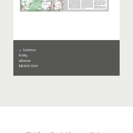
←
Lietuva.
Kelių
atlasas
M1:100 000