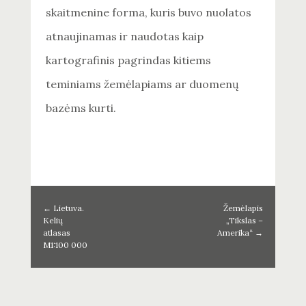
skaitmenine forma, kuris buvo nuolatos
atnaujinamas ir naudotas kaip
kartografinis pagrindas kitiems
teminiams žemėlapiams ar duomenų
bazėms kurti.
←
Lietuva.
Žemėlapis
Kelių
„Tikslas –
atlasas
Amerika“
→
M1:100 000