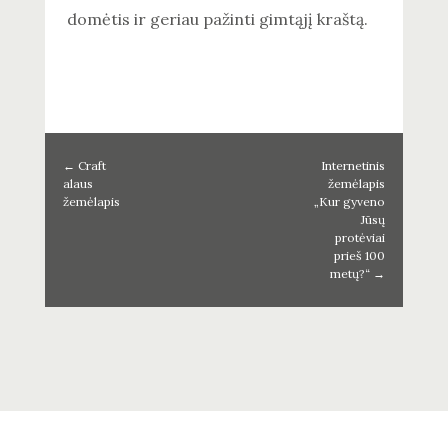
domėtis ir geriau pažinti gimtąjį kraštą.
←
Craft
Internetinis
alaus
žemėlapis
žemėlapis
„Kur gyveno
Jūsų
protėviai
prieš 100
metų?“
→