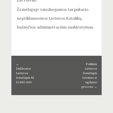
Žemėlapyje vaizduojamos tarpukario
nepriklausomos Lietuvos Katalikų
bažnyčios administracinis suskirstymas.
←
Politinis
Didžiosios
Lietuvos
Lietuvos
žemėlapis
žemėlapis M
švietimo ir
1:1 680 000
ugdymo
procese
→