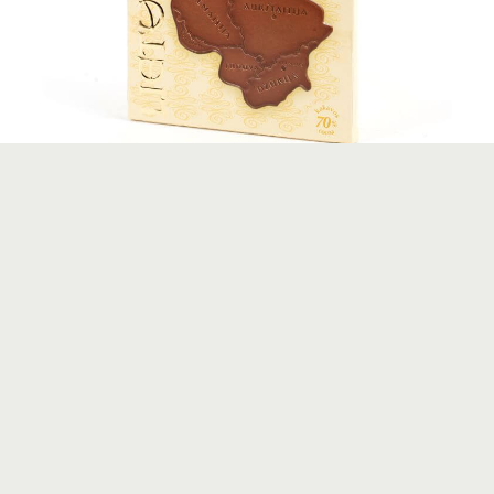
ŠOKOLADAS „LIETUVA“
5
Lietuva šokolade