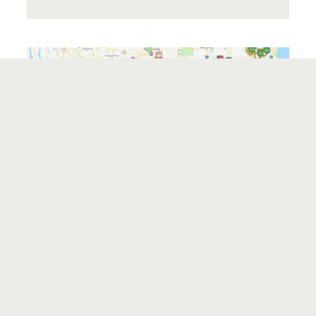
ŽEMĖLAPIS „TIKSLAS – AMERIKA“
8