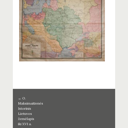
←
O.
Maksimaitienės
Istorinis
Lietuvos
žemėlapis
iki XVI a.