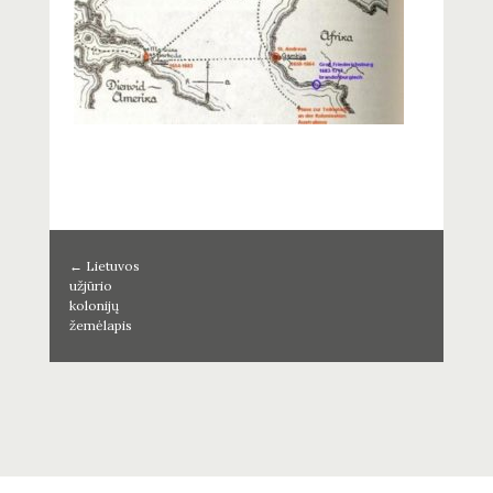
←
Lietuvos
užjūrio
kolonijų
žemėlapis