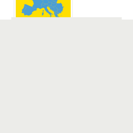
ATVIRLAIŠKIS „MISSING PART OF YOUR
COLLECTION“
3
Žemėlapis pašto ženkluose