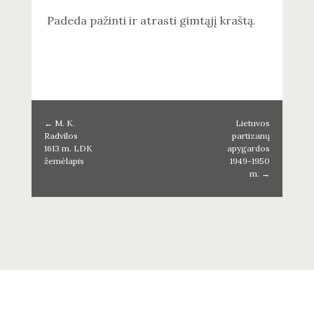
Padeda pažinti ir atrasti gimtąjį kraštą.
←
M. K.
Lietuvos
Radvilos
partizanų
1613 m. LDK
apygardos
žemėlapis
1949-1950
m.
→