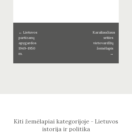
←
Lietuvos
Karaliaučiaus
partizanų
srities
apygardos
vietovardžių
1949-1950
žemėlapis
m.
→
Kiti žemėlapiai kategorijoje - Lietuvos
istorija ir politika