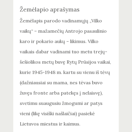
Žemėlapio aprašymas
Žemėlapis parodo vadinamųjų „Vilko
vaikų“ – mažamečių Antrojo pasaulinio
karo ir pokario aukų – likimus. Vilko
vaikais dabar vadinami tuo metu trejų-
šešiolikos metų buvę Rytų Prūsijos vaikai,
kurie 1945-1948 m. kartu su vienu iš tėvų
(dažniausiai su mama, nes tėvas buvo
žuvęs fronte arba patekęs į nelaisvę),
svetimu suaugusiu žmogumi ar patys
vieni (likę visiški našlaičiai) pasiekė
Lietuvos miestus ir kaimus.