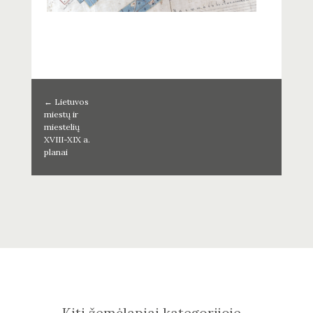
←
Lietuvos
miestų ir
miestelių
XVIII-XIX a.
planai
Kiti žemėlapiai kategorijoje -