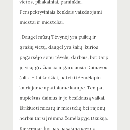
vietos, piliakalniai, paminklai.
Perspektyviniais ženklais vaizduojami
miestai ir miesteliai.
„Daugel mūsų Tėvynėj yra puikių ir
gražių vietų, daugel yra šalių, kurios
pagarsėjo senų tėvelių darbais, bet tarp
jų visų gražiausia ir garsiausia Dainavos
šalis“ – tai žodžiai, pateikti žemėlapio
kairiajame apatiniame kampe. Ten pat
nupieštas dainius ir jo besiklausą vaikai.
Išrikiuoti miestų ir miestelių bei rajonų
herbai tarsi įrėmina žemėlapyje Dzūkiją.
Kiekvienas herbas pasakoja savojo