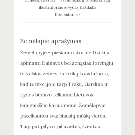
Žemėlapį pasiūlė - Dailininkas, grafikas, knygų
iliustratorius Arvydas Každailis
Komentaras -
Žemėlapio aprašymas
Žemėlapyje – piešiama istorinė Dzūkija,
apimanti Dainavos bei senąsias Jotvingių
ir Nalšios žemes. Istorikų konstatuota,
kad teritorijoje tarp Trakų, Gardino ir
Lydos būdavo telkiama Lietuvos
kunigaikščių kariuomenė. Žemėlapyje
pateikiamos svarbiausių mūšių vietos.
Taip pat pilys ir piliavietės, šventos