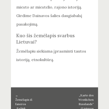
miesto ar miestelio, rajono istoriją.
Girdime Dainavos šalies daugiabalsį
pasakojimą.
Kuo šis žemėlapis svarbus
Lietuvai?
Žemėlapiu siekiama įprasminti tautos
istoriją, etnokultūrą.
←
„Karte des
Žemėlapis iš
Westlichen
faneros
Russlands“
„Pažink
(Lietuvos