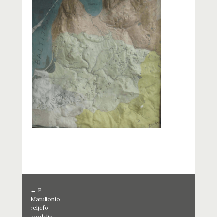
←
P.
Matulionio
reljefo
modelis