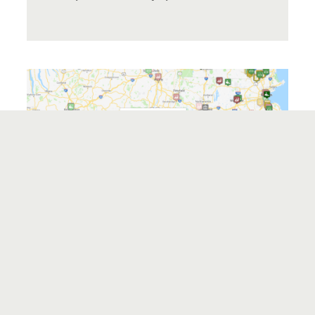
ŽEMĖLAPIS „TIKSLAS – AMERIKA“