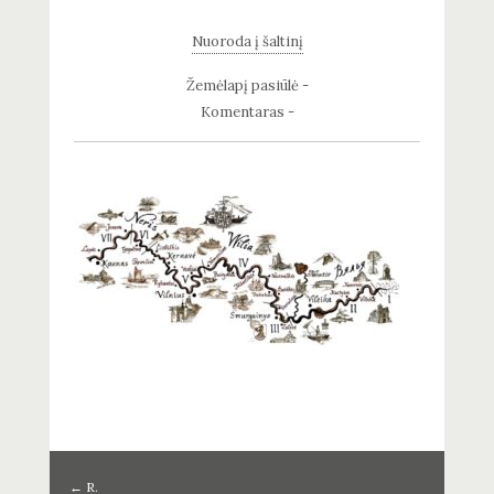
Nuoroda į šaltinį
Žemėlapį pasiūlė -
Komentaras -
←
R.