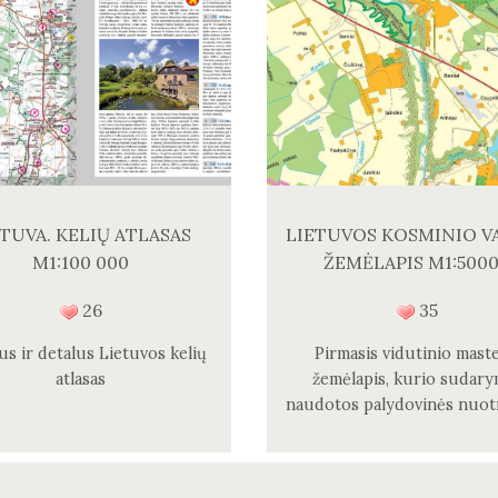
ETUVA. KELIŲ ATLASAS
LIETUVOS KOSMINIO V
M1:100 000
ŽEMĖLAPIS M1:500
26
35
us ir detalus Lietuvos kelių
Pirmasis vidutinio maste
atlasas
žemėlapis, kurio sudary
naudotos palydovinės nuot