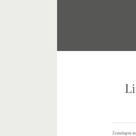
L
Žemėlapis su