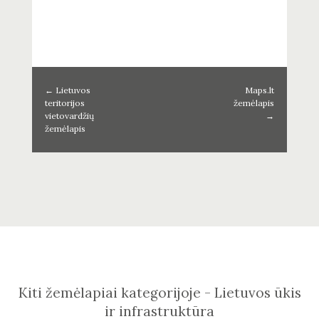
←
Lietuvos
Maps.lt
teritorijos
žemėlapis
vietovardžių
→
žemėlapis
Kiti žemėlapiai kategorijoje - Lietuvos ūkis
ir infrastruktūra