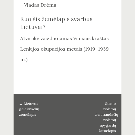
– Vladas Drėma.
Kuo šis žemėlapis svarbus
Lietuvai?
Atviruke vaizduojamas Vilniaus kraštas
Lenkijos okupacijos metais (1919–1939
m.).
←
Lietuvos
Seimo
geležinkelių
rinkimų
žemėlapis
vienmandačių
rinkimų
apygardų
žemėlapis