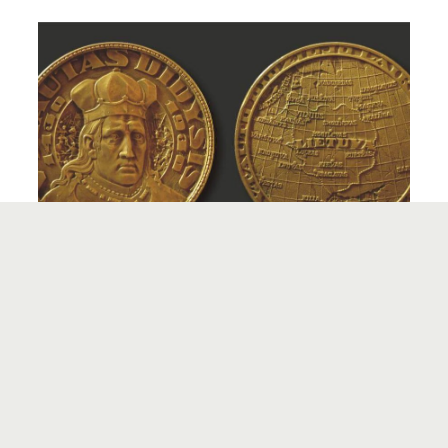
VYTAUTO DIDŽIOJO 500-ŲJŲ MIRTIES
METINIŲ ATMINIMO MEDALIS
5
Menininko P. Rimšos medaliai su žemėlapiais