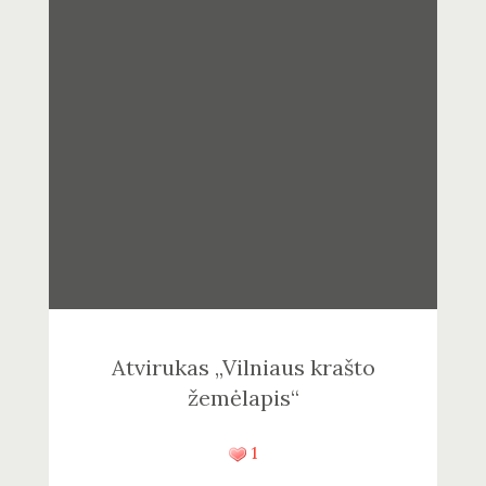
Atvirukas „Vilniaus krašto
žemėlapis“
1