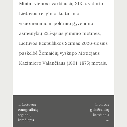
Minint vienos svarbiausių XIX a. vidurio
Lietuvos religinio, kultūrinio,
visuomeninio ir politinio gyvenimo
asmenybių 225-ąsias gimimo metines,
Lietuvos Respublikos Seimas 2026-uosius
paskelbė Žemaičių vyskupo Motiejaus
Kazimiero Valančiaus (1801-1875) metais.
←
Lietuvos
Lietuvos
etnografinių
geležinkelių
regionų
žemėlapis
žemėlapis
→