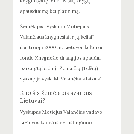
knygnešystę ir lietuviškų knygų
spausdinimą bei platinimą.
Žemėlapis „Vyskupo Motiejaus
Valančiaus knygnešiai ir jų keliai“
iliustruoja 2000 m. Lietuvos kultūros
fondo Knygnešio draugijos spaudai
parengtą leidinį „Žemaičių (Telšių)
vyskupija vysk. M. Valančiaus laikais“.
Kuo šis žemėlapis svarbus
Lietuvai?
Vyskupas Motiejus Valančius vadavo
Lietuvos kaimą iš neraštingumo.