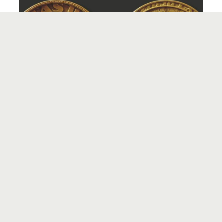
VYTAUTO DIDŽIOJO 500-ŲJŲ MIRTIES
METINIŲ ATMINIMO MEDALIS
5
Menininko P. Rimšos medaliai su žemėlapiais