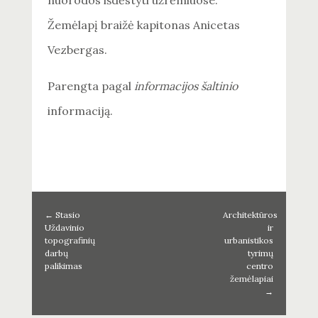
Žemėlapį braižė kapitonas Anicetas
Vezbergas.
Parengta pagal
informacijos šaltinio
informaciją.
←
Stasio
Architektūros
Uždavinio
ir
topografinių
urbanistikos
darbų
tyrimų
palikimas
centro
žemėlapiai
→