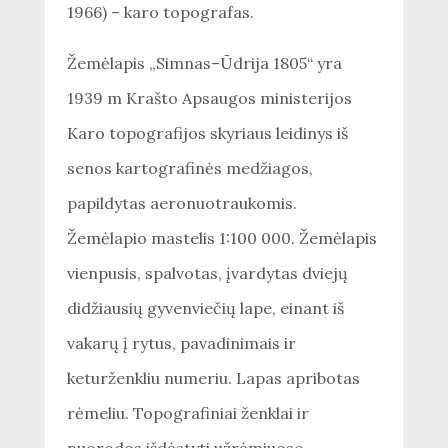
1966) – karo topografas.
Žemėlapis „Simnas–Ūdrija 1805“ yra
1939 m Krašto Apsaugos ministerijos
Karo topografijos skyriaus leidinys iš
senos kartografinės medžiagos,
papildytas aeronuotraukomis.
Žemėlapio mastelis 1:100 000. Žemėlapis
vienpusis, spalvotas, įvardytas dviejų
didžiausių gyvenviečių lape, einant iš
vakarų į rytus, pavadinimais ir
keturženkliu numeriu. Lapas apribotas
rėmeliu. Topografiniai ženklai ir
nuorodos išdėstyti užrėmiuose.