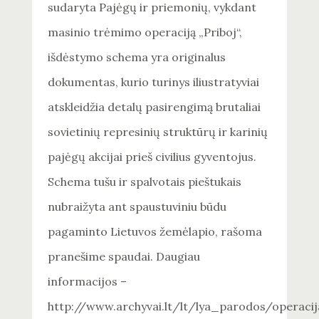
sudaryta Pajėgų ir priemonių, vykdant
masinio trėmimo operaciją „Priboj“,
išdėstymo schema yra originalus
dokumentas, kurio turinys iliustratyviai
atskleidžia detalų pasirengimą brutaliai
sovietinių represinių struktūrų ir karinių
pajėgų akcijai prieš civilius gyventojus.
Schema tušu ir spalvotais pieštukais
nubraižyta ant spaustuviniu būdu
pagaminto Lietuvos žemėlapio, rašoma
pranešime spaudai. Daugiau
informacijos –
http://www.archyvai.lt/lt/lya_parodos/operacij