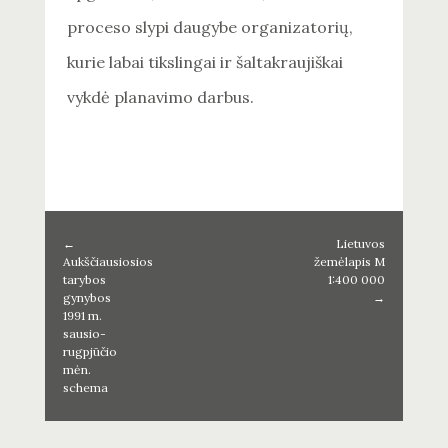
proceso slypi daugybe organizatorių,
kurie labai tikslingai ir šaltakraujiškai
vykdė planavimo darbus.
←
Lietuvos
Aukščiausiosios
žemėlapis M
tarybos
1:400 000
gynybos
→
1991 m.
sausio-
rugpjūčio
mėn.
schema