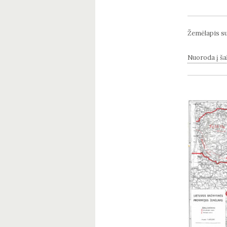
Žemėlapis su
Nuoroda į šal