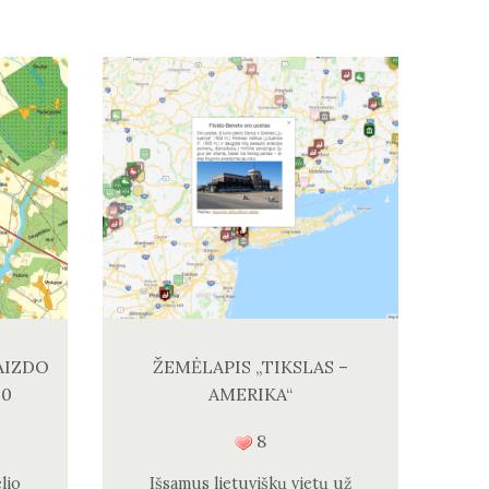
AIZDO
ŽEMĖLAPIS „TIKSLAS –
00
AMERIKA“
8
lio
Išsamus lietuviškų vietų už