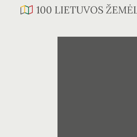
Skip
100 LIETUVOS ŽEMĖ
to
content