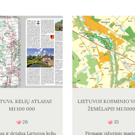
ETUVA. KELIŲ ATLASAS
LIETUVOS KOSMINIO V
M1:100 000
ŽEMĖLAPIS M1:500
26
35
us ir detalus Lietuvos kelių
Pirmasis vidutinio maste