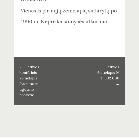
Vienas iš pirmųjų žemėlapių sudarytų po
1990 m. Nepriklausomybės atkūrimo.
←
Lietuvos
Lietuvos
kontūrinis
žemėlapis M
žemėlapis
1 : 532 000
švietimo ir
→
ugdymo
procese