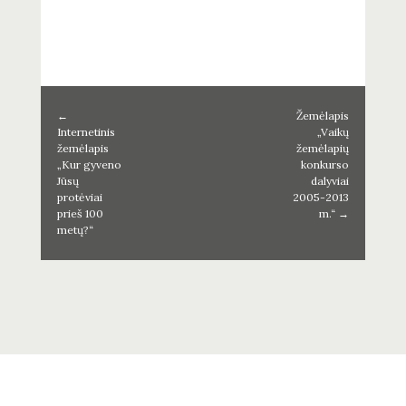
←
Žemėlapis
Internetinis
„Vaikų
žemėlapis
žemėlapių
„Kur gyveno
konkurso
Jūsų
dalyviai
protėviai
2005-2013
prieš 100
m.“
→
metų?“