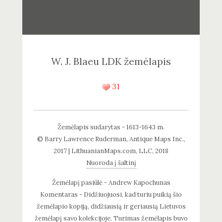
W. J. Blaeu LDK žemėlapis
31
Žemėlapis sudarytas - 1613-1643 m.
© Barry Lawrence Ruderman, Antique Maps Inc.,
2017 | LithuanianMaps.com, LLC, 2018
Nuoroda į šaltinį
Žemėlapį pasiūlė - Andrew Kapochunas
Komentaras - Didžiuojuosi, kad turiu puikią šio
žemėlapio kopiją, didžiausią ir geriausią Lietuvos
žemėlapį savo kolekcijoje. Turimas žemėlapis buvo