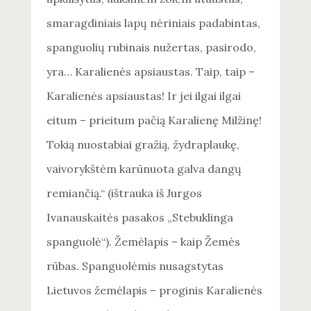
smaragdiniais lapų nėriniais padabintas,
spanguolių rubinais nužertas, pasirodo,
yra… Karalienės apsiaustas. Taip, taip –
Karalienės apsiaustas! Ir jei ilgai ilgai
eitum – prieitum pačią Karalienę Milžinę!
Tokią nuostabiai gražią, žydraplaukę,
vaivorykštėm karūnuota galva dangų
remiančią.“ (ištrauka iš Jurgos
Ivanauskaitės pasakos „Stebuklinga
spanguolė“). Žemėlapis – kaip Žemės
rūbas. Spanguolėmis nusagstytas
Lietuvos žemėlapis – proginis Karalienės