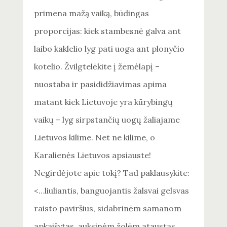
primena mažą vaiką, būdingas
proporcijas: kiek stambesnė galva ant
laibo kaklelio lyg pati uoga ant plonyčio
kotelio. Žvilgtelėkite į žemėlapį –
nuostaba ir pasididžiavimas apima
matant kiek Lietuvoje yra kūrybingų
vaikų – lyg sirpstančių uogų žaliajame
Lietuvos kilime. Net ne kilime, o
Karalienės Lietuvos apsiauste!
Negirdėjote apie tokį? Tad paklausykite:
<…liuliantis, banguojantis žalsvai gelsvas
raisto paviršius, sidabrinėm samanom
apkaišytas, auksinėm žolėm ataustas,