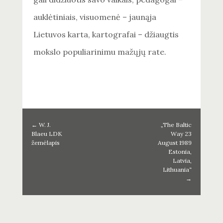
auklėtiniais, visuomenė – jaunąja
Lietuvos karta, kartografai – džiaugtis
mokslo populiarinimu mažųjų rate.
←
W. J.
„The Baltic
Blaeu LDK
Way 23
žemėlapis
August 1989
Estonia,
Latvia,
Lithuania“
→