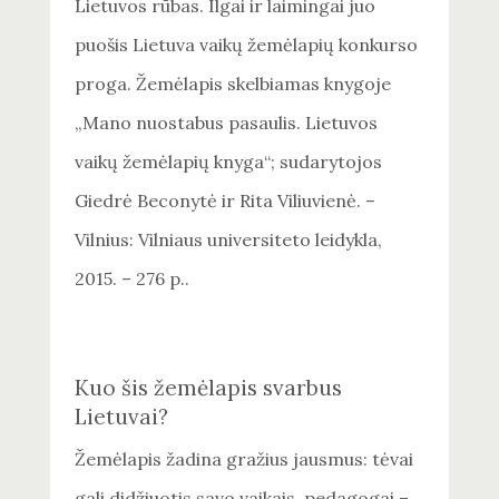
Lietuvos rūbas. Ilgai ir laimingai juo
puošis Lietuva vaikų žemėlapių konkurso
proga. Žemėlapis skelbiamas knygoje
„Mano nuostabus pasaulis. Lietuvos
vaikų žemėlapių knyga“; sudarytojos
Giedrė Beconytė ir Rita Viliuvienė. –
Vilnius: Vilniaus universiteto leidykla,
2015. – 276 p..
Kuo šis žemėlapis svarbus
Lietuvai?
Žemėlapis žadina gražius jausmus: tėvai
gali didžiuotis savo vaikais, pedagogai –