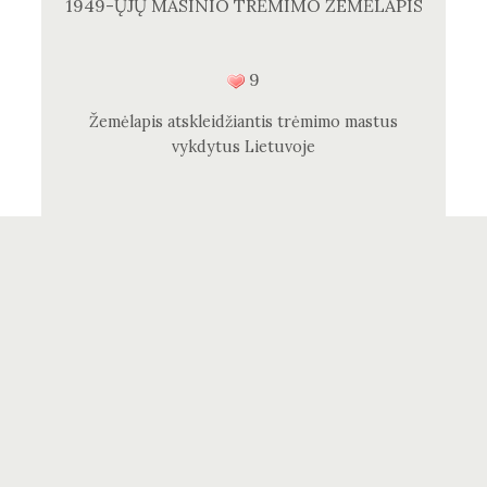
1949-ŲJŲ MASINIO TRĖMIMO ŽEMĖLAPIS
9
Žemėlapis atskleidžiantis trėmimo mastus
vykdytus Lietuvoje