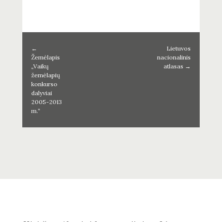
←
Lietuvos
Žemėlapis
nacionalinis
„Vaikų
atlasas
→
žemėlapių
konkurso
dalyviai
2005-2013
m.“