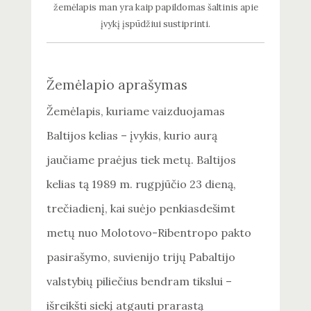
žemėlapis man yra kaip papildomas šaltinis apie
įvykį įspūdžiui sustiprinti.
Žemėlapio aprašymas
Žemėlapis, kuriame vaizduojamas
Baltijos kelias – įvykis, kurio aurą
jaučiame praėjus tiek metų. Baltijos
kelias tą 1989 m. rugpjūčio 23 dieną,
trečiadienį, kai suėjo penkiasdešimt
metų nuo Molotovo-Ribentropo pakto
pasirašymo, suvienijo trijų Pabaltijo
valstybių piliečius bendram tikslui –
išreikšti siekį atgauti prarastą