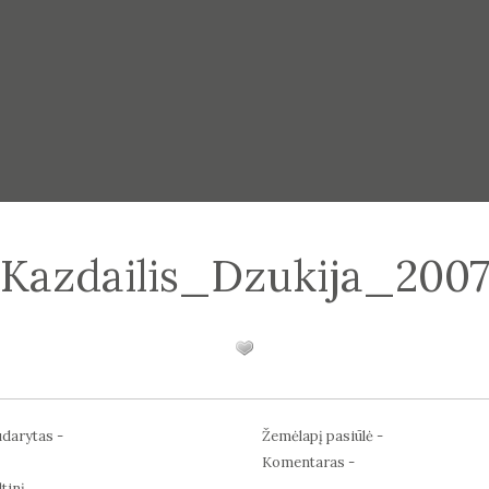
Kazdailis_Dzukija_200
darytas -
Žemėlapį pasiūlė -
Komentaras -
tinį