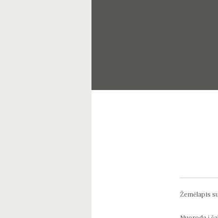
Žemėlapis su
Nuoroda į šal