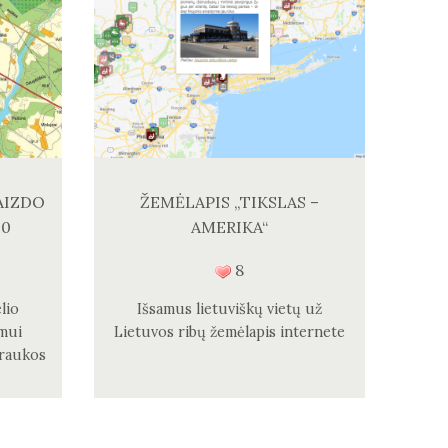
AIZDO
ŽEMĖLAPIS „TIKSLAS –
00
AMERIKA“
8
lio
Išsamus lietuviškų vietų už
mui
Lietuvos ribų žemėlapis internete
raukos