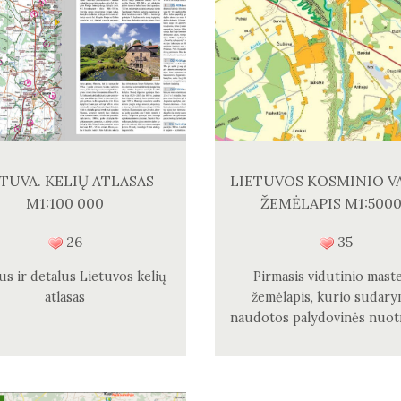
ETUVA. KELIŲ ATLASAS
LIETUVOS KOSMINIO V
M1:100 000
ŽEMĖLAPIS M1:500
26
35
us ir detalus Lietuvos kelių
Pirmasis vidutinio maste
atlasas
žemėlapis, kurio sudary
naudotos palydovinės nuot