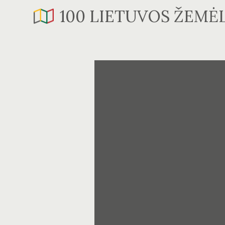
Skip
100 LIETUVOS ŽEMĖ
to
content