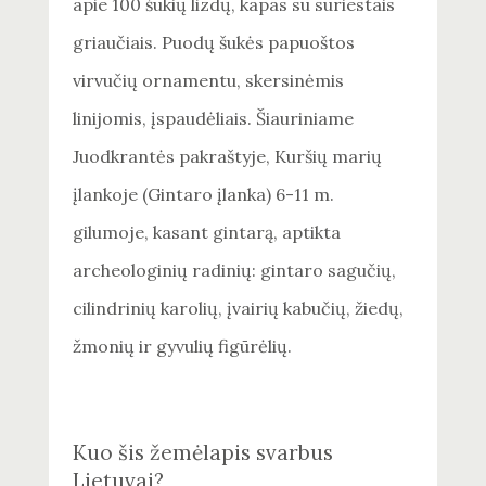
apie 100 šukių lizdų, kapas su suriestais
griaučiais. Puodų šukės papuoštos
virvučių ornamentu, skersinėmis
linijomis, įspaudėliais. Šiauriniame
Juodkrantės pakraštyje, Kuršių marių
įlankoje (Gintaro įlanka) 6-11 m.
gilumoje, kasant gintarą, aptikta
archeologinių radinių: gintaro sagučių,
cilindrinių karolių, įvairių kabučių, žiedų,
žmonių ir gyvulių figūrėlių.
Kuo šis žemėlapis svarbus
Lietuvai?