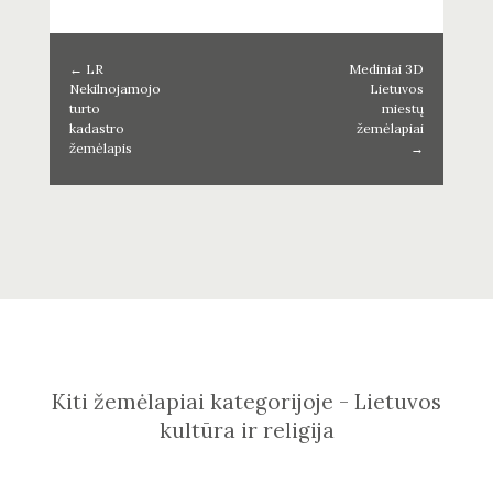
←
LR
Mediniai 3D
Nekilnojamojo
Lietuvos
turto
miestų
kadastro
žemėlapiai
žemėlapis
→
Kiti žemėlapiai kategorijoje - Lietuvos
kultūra ir religija