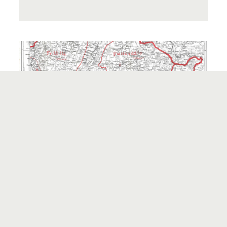
LIETUVOS BAŽNYTINĖS PROVINCIJOS
ŽEMĖLAPIS
15