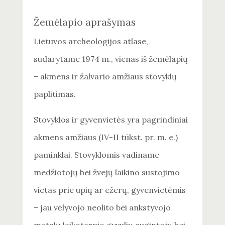
Žemėlapio aprašymas
Lietuvos archeologijos atlase,
sudarytame 1974 m., vienas iš žemėlapių
– akmens ir žalvario amžiaus stovyklų
paplitimas.
Stovyklos ir gyvenvietės yra pagrindiniai
akmens amžiaus (IV-II tūkst. pr. m. e.)
paminklai. Stovyklomis vadiname
medžiotojų bei žvejų laikino sustojimo
vietas prie upių ar ežerų, gyvenvietėmis
– jau vėlyvojo neolito bei ankstyvojo