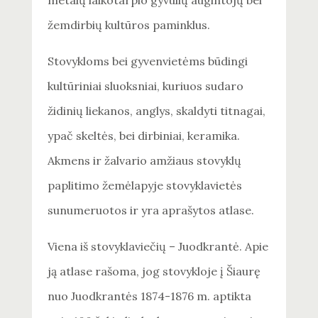
metalų laikotarpio gyvulių augintojų bei
žemdirbių kultūros paminklus.
Stovykloms bei gyvenvietėms būdingi
kultūriniai sluoksniai, kuriuos sudaro
židinių liekanos, anglys, skaldyti titnagai,
ypač skeltės, bei dirbiniai, keramika.
Akmens ir žalvario amžiaus stovyklų
paplitimo žemėlapyje stovyklavietės
sunumeruotos ir yra aprašytos atlase.
Viena iš stovyklaviečių – Juodkrantė. Apie
ją atlase rašoma, jog stovykloje į Šiaurę
nuo Juodkrantės 1874-1876 m. aptikta