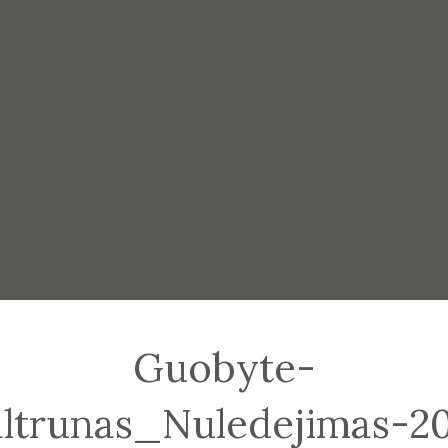
Guobyte-
ltrunas_Nuledejimas-2