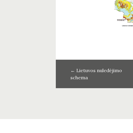
←
Lietuvos nuledėjimo
schema