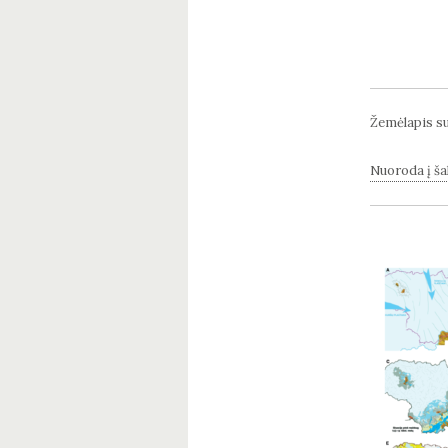
Žemėlapis su
Nuoroda į šal