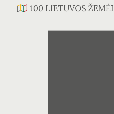
Skip
100 LIETUVOS ŽEMĖ
to
content