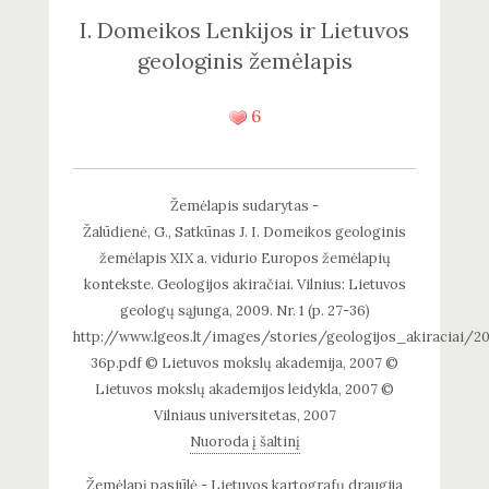
I. Domeikos Lenkijos ir Lietuvos
geologinis žemėlapis
6
Žemėlapis sudarytas -
Žalūdienė, G., Satkūnas J. I. Domeikos geologinis
žemėlapis XIX a. vidurio Europos žemėlapių
kontekste. Geologijos akiračiai. Vilnius: Lietuvos
geologų sąjunga, 2009. Nr. 1 (p. 27-36)
http://www.lgeos.lt/images/stories/geologijos_akiraciai/
36p.pdf © Lietuvos mokslų akademija, 2007 ©
Lietuvos mokslų akademijos leidykla, 2007 ©
Vilniaus universitetas, 2007
Nuoroda į šaltinį
Žemėlapį pasiūlė - Lietuvos kartografų draugija