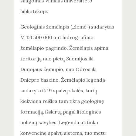
saugomas Vilniaus universiteto
bibliotekoje.
Geologinis žemėlapis („žemė“) sudarytas
M 1:3 500 000 ant hidrografinio
žemėlapio pagrindo. Žemėlapis apima
teritoriją nuo pietų Suomijos iki
Dunojaus žemupio, nuo Odros iki
Dniepro baseino. Žemėlapio legenda
sudaryta iš 19 spalvų skalės, kurių
kiekviena reiškia tam tikrą geologinę
formaciją, išskirtą pagal litologines
uolienų savybes. Legenda atitinka
konvencinę spalvų sistemą, tuo metu