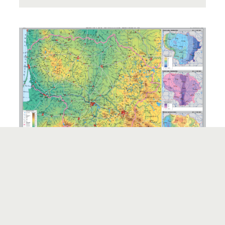
LIETUVOS GAMTINIS ŽEMĖLAPIS
44
Ne vienam tai pirmasis pamatytas žemėlapis