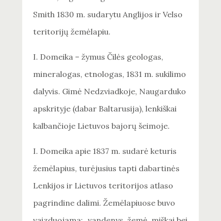
Smith 1830 m. sudarytu Anglijos ir Velso
teritorijų žemėlapiu.
I. Domeika – žymus Čilės geologas,
mineralogas, etnologas, 1831 m. sukilimo
dalyvis. Gimė Nedzviadkoje, Naugarduko
apskrityje (dabar Baltarusija), lenkiškai
kalbančioje Lietuvos bajorų šeimoje.
I. Domeika apie 1837 m. sudarė keturis
žemėlapius, turėjusius tapti dabartinės
Lenkijos ir Lietuvos teritorijos atlaso
pagrindine dalimi. Žemėlapiuose buvo
vaizduojama: „vandenys, žemė, miškai bei