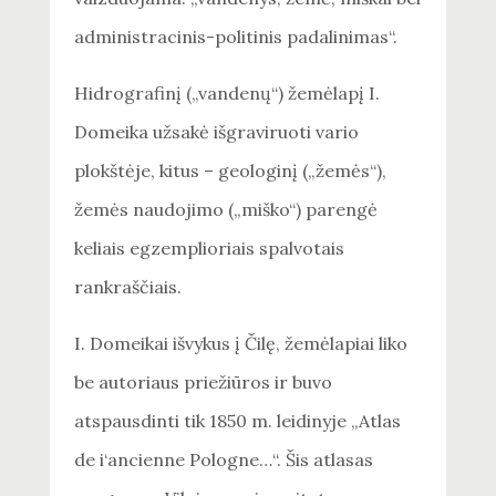
administracinis-politinis padalinimas“.
Hidrografinį („vandenų“) žemėlapį I.
Domeika užsakė išgraviruoti vario
plokštėje, kitus – geologinį („žemės“),
žemės naudojimo („miško“) parengė
keliais egzemplioriais spalvotais
rankraščiais.
I. Domeikai išvykus į Čilę, žemėlapiai liko
be autoriaus priežiūros ir buvo
atspausdinti tik 1850 m. leidinyje „Atlas
de i‘ancienne Pologne…“. Šis atlasas