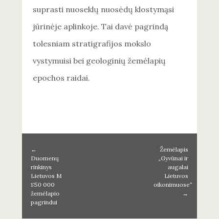
suprasti nuoseklų nuosėdų klostymąsi
jūrinėje aplinkoje. Tai davė pagrindą
tolesniam stratigrafijos mokslo
vystymuisi bei geologinių žemėlapių
epochos raidai.
←
Žemėlapis
Duomenų
„Gyvūnai ir
rinkinys
augalai
Lietuvos M
Lietuvos
1:50 000
oikonimuose“
žemėlapio
→
pagrindui