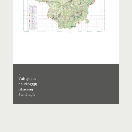
←
Valstybinis
naudingųjų
iškasenų
žemėlapis