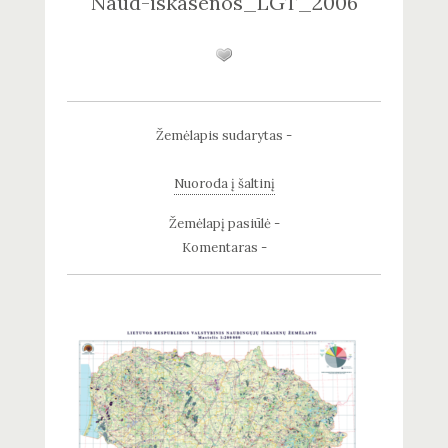
Naud-iskasenos_LGT_2006
Žemėlapis sudarytas -
Nuoroda į šaltinį
Žemėlapį pasiūlė -
Komentaras -