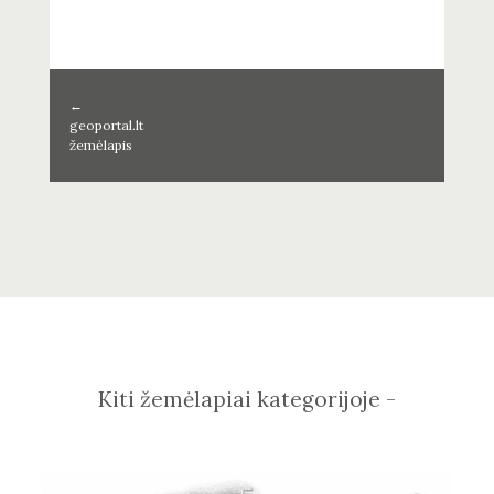
←
geoportal.lt
žemėlapis
Kiti žemėlapiai kategorijoje -