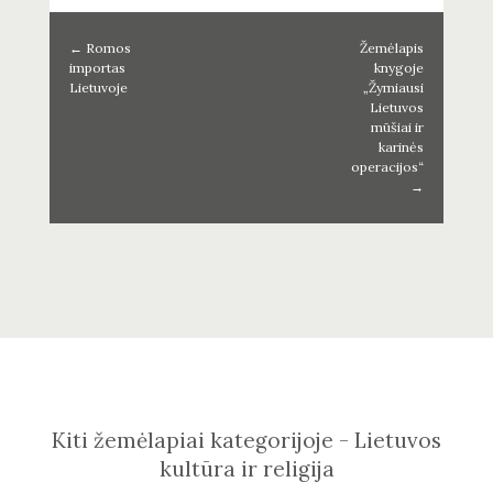
←
Romos
Žemėlapis
importas
knygoje
Lietuvoje
„Žymiausi
Lietuvos
mūšiai ir
karinės
operacijos“
→
Kiti žemėlapiai kategorijoje - Lietuvos
kultūra ir religija