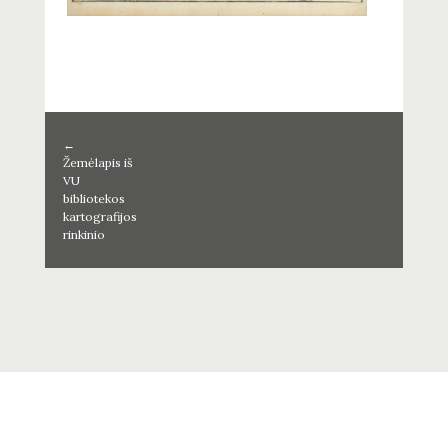
←
Žemėlapis iš
VU
bibliotekos
kartografijos
rinkinio