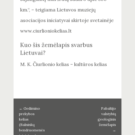
km.“, – teigiama Lietuvos muziejų
asociacijos iniciatyvai skirtoje svetainėje
www.ciurlioniokelias.lt
Kuo šis žemėlapis svarbus
Lietuvai?
M. K. Čiurlionio kelias – kultūros kelias
←
Gedimino
Pabaltijo
prekybos
valstybių
kelias
geologinis
(Balninkų
žemėlapis
bendruomenės
→