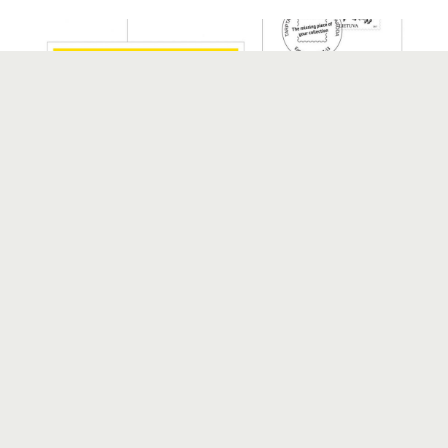
ATVIRLAIŠKIS „MISSING PART OF YOUR
COLLECTION“
3
Žemėlapis pašto ženkluose