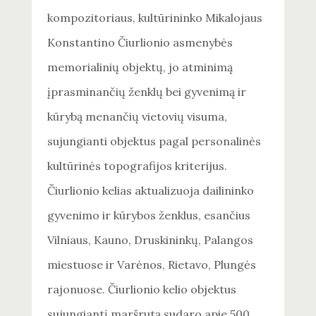
kompozitoriaus, kultūrininko Mikalojaus
Konstantino Čiurlionio asmenybės
memorialinių objektų, jo atminimą
įprasminančių ženklų bei gyvenimą ir
kūrybą menančių vietovių visuma,
sujungianti objektus pagal personalinės
kultūrinės topografijos kriterijus.
Čiurlionio kelias aktualizuoja dailininko
gyvenimo ir kūrybos ženklus, esančius
Vilniaus, Kauno, Druskininkų, Palangos
miestuose ir Varėnos, Rietavo, Plungės
rajonuose. Čiurlionio kelio objektus
sujungiantį maršrutą sudaro apie 500