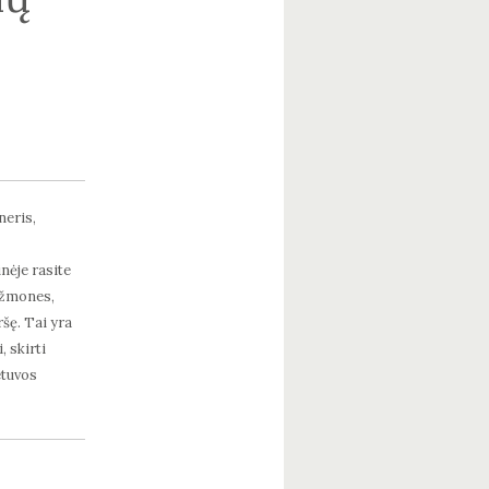
neris,
nėje rasite
 žmones,
šę. Tai yra
 skirti
etuvos