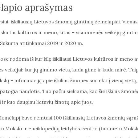
lapio aprašymas
iui, iškiliausių Lietuvos žmonių gimtinių žemėlapiai. Vienas
skirtas kultūros ir meno, kitas – visuomenės veikėjų gimti
 Sukurta atitinkamai 2019 ir 2020 m.
se rodoma iš kur kilę iškiliausi Lietuvos kultūros ir meno a
 veikėjai: kur jų gimimo vieta, kada gimė ir kada mirė. Tai
ikslų – informaciją apie iškilius žmones surinkti į vieną vietą
atogia naudotis. Tuo pačiu siekiama, kad šie iškilūs žmonė
 ir kuo daugiau lietuvių žinotų apie juos.
žemėlapį buvo remtasi
100 iškiliausių Lietuvos žmonių sąra
u Mokslo ir enciklopedijų leidybos centro (tuo metu Mokslo