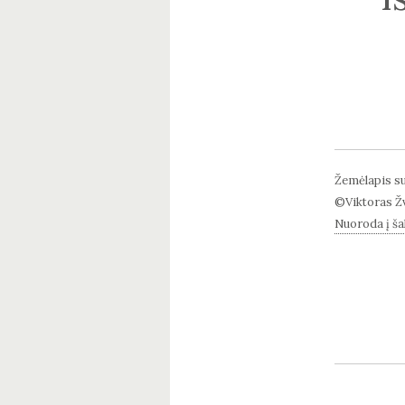
Žemėlapis su
©Viktoras Ž
Nuoroda į šal