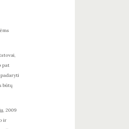
nėms
tstovai,
p pat
, padaryti
s būtų
šu
, 2009
 ir