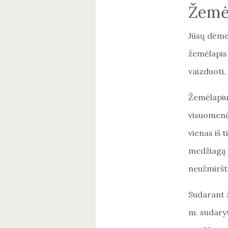
Žemė
Jūsų dėmes
žemėlapis 
vaizduoti.
Žemėlapiuo
visuomenės
vienas iš t
medžiagą p
neužmiršti
Sudarant 
m. sudaryt