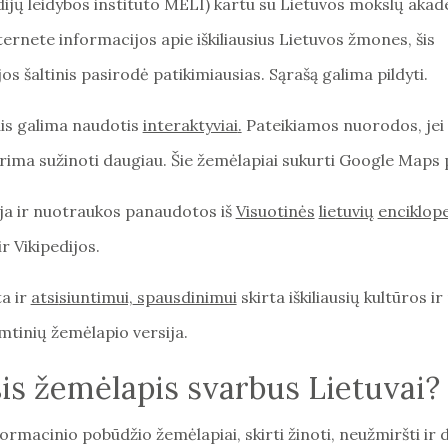
ijų leidybos instituto MELI) kartu su Lietuvos mokslų akad
ternete informacijos apie iškiliausius Lietuvos žmones, šis
os šaltinis pasirodė patikimiausias. Sąrašą galima pildyti.
is galima naudotis
interaktyviai
.
Pateikiamos nuorodos, jei
ima sužinoti daugiau. Šie žemėlapiai sukurti Google Maps 
ja ir nuotraukos panaudotos iš
Visuotinės
lie
tuvių
enciklop
r Vikipedijos.
a ir
atsi
siuntimui,
spausdinimui
skirta iškiliausių kultūros i
tinių žemėlapio versija.
is žemėlapis svarbus Lietuvai?
formacinio pobūdžio žemėlapiai, skirti žinoti, neužmiršti ir d