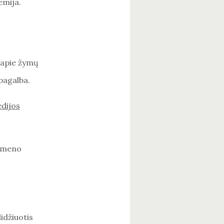
emija.
 apie žymų
pagalba.
edijos
r meno
idžiuotis