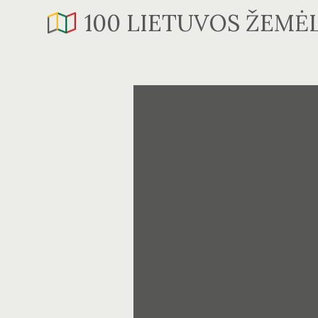
Skip
100 LIETUVOS ŽEMĖ
to
content