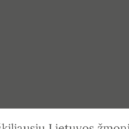
škiliausių Lietuvos žmon