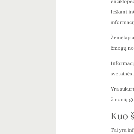
encikloped
Ieškant in
informacij
Žemėlapia
žmogų nor
Informaci
svetainės i
Yra sukurt
žmonių gim
Kuo š
Tai yra in