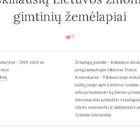
gimtinių žemėlapiai
7
darytas - 2019-2020 m.
Žemėlapį pasiūlė - Reklamos dizai
vinys
programuotojas Viktoras Žvinys
tinį
Komentaras - Tikiuosi šioje svetai
kažką naujo apie Lietuvos žymius
arba prisiminsite ką buvote primir
informacinio pobūdžio žemėlapiai,
žinoti, neužmiršti ir didžiuotis Li
žymiais žmonėmis.