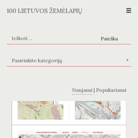
Skip
100 LIETUVOS ŽEMĖLAPIŲ
to
content
Ieškoti:
Žemėlapių kategorijos
Naujausi
|
Populiariausi