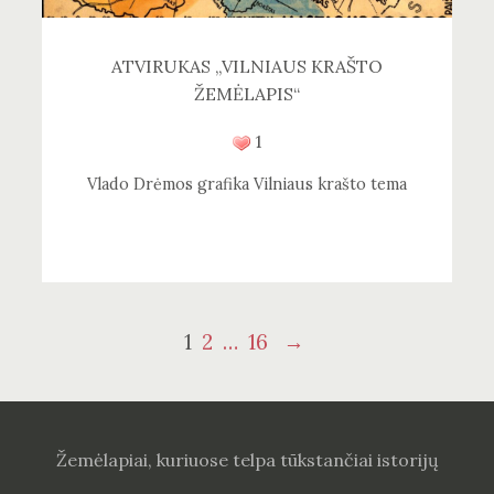
ATVIRUKAS „VILNIAUS KRAŠTO
ŽEMĖLAPIS“
1
Vlado Drėmos grafika Vilniaus krašto tema
Navigacija
Puslapis
Puslapis
Puslapis
1
2
…
16
→
tarp
įrašų
Žemėlapiai, kuriuose telpa tūkstančiai istorijų