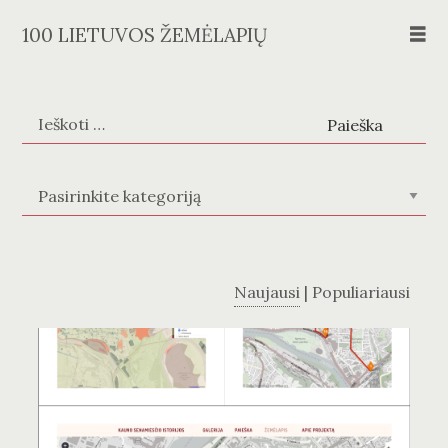
Skip
100 LIETUVOS ŽEMĖLAPIŲ
to
content
Ieškoti:
Žemėlapių kategorijos
Naujausi
|
Populiariausi