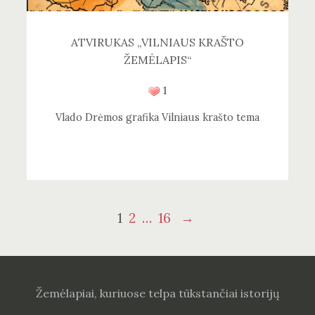
ATVIRUKAS „VILNIAUS KRAŠTO
ŽEMĖLAPIS“
1
Vlado Drėmos grafika Vilniaus krašto tema
Navigacija
Puslapis
Puslapis
Puslapis
1
2
…
16
→
tarp
įrašų
Žemėlapiai, kuriuose telpa tūkstančiai istorijų