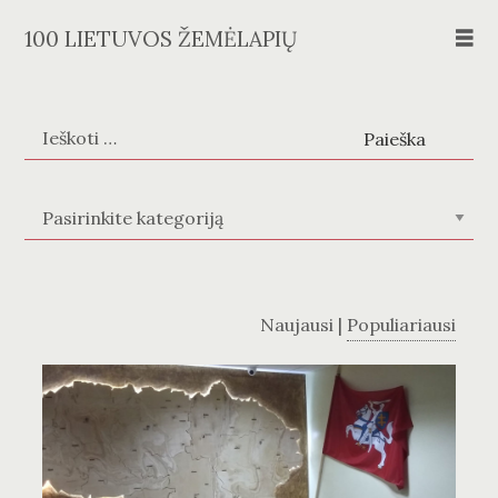
Skip
100 LIETUVOS ŽEMĖLAPIŲ
to
content
Ieškoti:
Žemėlapių kategorijos
Naujausi
|
Populiariausi