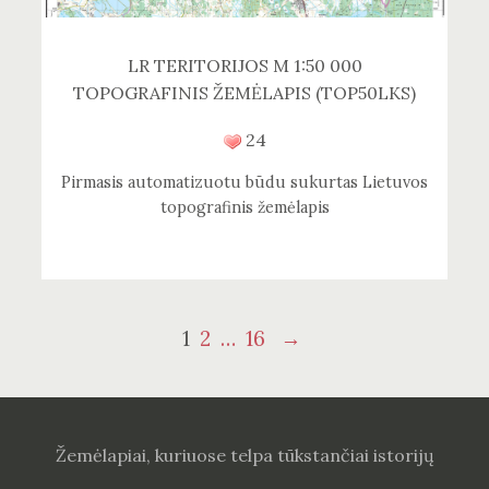
LR TERITORIJOS M 1:50 000
TOPOGRAFINIS ŽEMĖLAPIS (TOP50LKS)
24
Pirmasis automatizuotu būdu sukurtas Lietuvos
topografinis žemėlapis
Navigacija
Puslapis
Puslapis
Puslapis
1
2
…
16
→
tarp
įrašų
Žemėlapiai, kuriuose telpa tūkstančiai istorijų