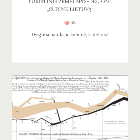
TURISTINIS ŽEMĖLAPIS-DĖLIONĖ
„SURINK LIETUVĄ“
55
Dviguba nauda: ir kelionė, ir dėlionė